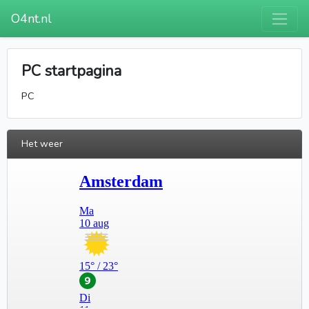
O4nt.nl
PC startpagina
PC
Het weer